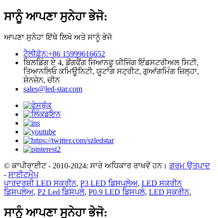
ਸਾਨੂੰ ਆਪਣਾ ਸੁਨੇਹਾ ਭੇਜੋ:
ਆਪਣਾ ਸੁਨੇਹਾ ਇੱਥੇ ਲਿਖੋ ਅਤੇ ਸਾਨੂੰ ਭੇਜੋ
ਟੈਲੀਫ਼ੋਨ:+86 15999616652
ਬਿਲਡਿੰਗ ਏ 4, ਡੋਂਗਫੈਂਗ ਜਿਆਨਫੂ ਯੀਜਿੰਗ ਇੰਡਸਟਰੀਅਲ ਸਿਟੀ,
ਤਿਆਨਲਿਓ ਕਮਿਊਨਿਟੀ, ਯੂਟਾਂਗ ਸਟ੍ਰੀਟ, ਗੁਆਂਗਮਿੰਗ ਜ਼ਿਲ੍ਹਾ,
ਸ਼ੇਨਜ਼ੇਨ, ਚੀਨ
sales@led-star.com
© ਕਾਪੀਰਾਈਟ - 2010-2024: ਸਾਰੇ ਅਧਿਕਾਰ ਰਾਖਵੇਂ ਹਨ।
ਗਰਮ ਉਤਪਾਦ
-
ਸਾਈਟਮੈਪ
ਪਾਰਦਰਸ਼ੀ LED ਸਕਰੀਨ
,
P3 LED ਡਿਸਪਲੇਅ
,
LED ਸਕਰੀਨ
ਡਿਸਪਲੇਅ
,
P2 Led ਡਿਸਪਲੇ
,
P0.9 LED ਡਿਸਪਲੇ
,
LED ਸਕਰੀਨ
,
ਸਾਨੂੰ ਆਪਣਾ ਸੁਨੇਹਾ ਭੇਜੋ: