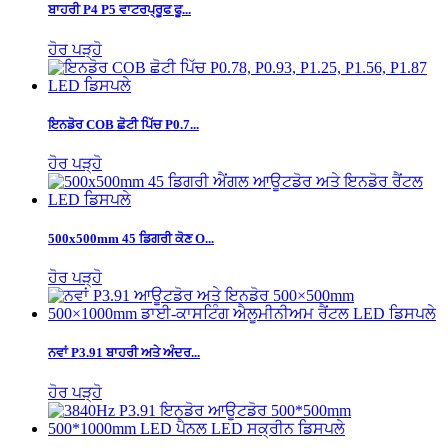
ਬਾਹਰੀ P4 P5 ਵਾਟਰਪ੍ਰੂਫ ਫੂ...
ਹੋਰ ਪੜ੍ਹੋ
ਇਨਡੋਰ COB ਛੋਟੀ ਪਿੱਚ P0.7...
ਹੋਰ ਪੜ੍ਹੋ
500x500mm 45 ਡਿਗਰੀ ਕੋਣ O...
ਹੋਰ ਪੜ੍ਹੋ
ਨਵਾਂ P3.91 ਬਾਹਰੀ ਅਤੇ ਅੰਦਰ...
ਹੋਰ ਪੜ੍ਹੋ