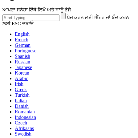
ਆਪਣਾ ਸੁਨੇਹਾ ਇੱਥੇ ਲਿਖੋ ਅਤੇ ਸਾਨੂੰ ਭੇਜੋ
ਖੋਜ ਕਰਨ ਲਈ ਐਂਟਰ ਜਾਂ ਬੰਦ ਕਰਨ
ਲਈ ESC ਦਬਾਓ
English
French
German
Portuguese
Spanish
Russian
Japanese
Korean
Arabic
Irish
Greek
Turkish
Italian
Danish
Romanian
Indonesian
Czech
Afrikaans
Swedish